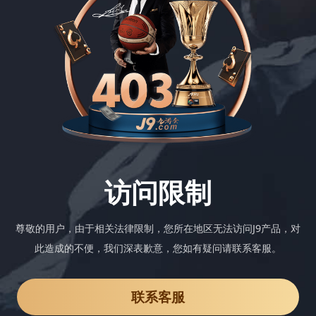
访问限制
尊敬的用户，由于相关法律限制，您所在地区无法访问J9产品，对
此造成的不便，我们深表歉意，您如有疑问请联系客服。
联系客服