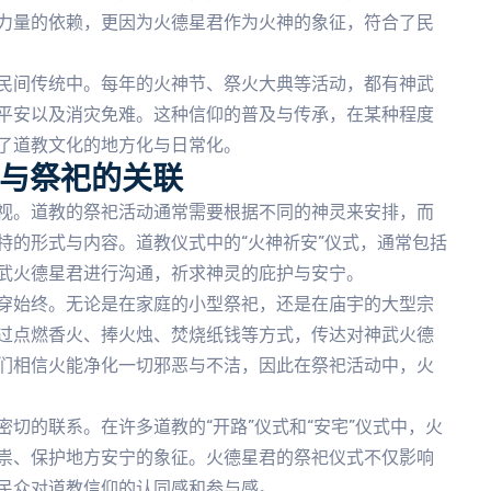
力量的依赖，更因为火德星君作为火神的象征，符合了民
民间传统中。每年的火神节、祭火大典等活动，都有神武
平安以及消灾免难。这种信仰的普及与传承，在某种程度
了道教文化的地方化与日常化。
式与祭祀的关联
视。道教的祭祀活动通常需要根据不同的神灵来安排，而
特的形式与内容。道教仪式中的“火神祈安”仪式，通常包括
武火德星君进行沟通，祈求神灵的庇护与安宁。
穿始终。无论是在家庭的小型祭祀，还是在庙宇的大型宗
过点燃香火、捧火烛、焚烧纸钱等方式，传达对神武火德
们相信火能净化一切邪恶与不洁，因此在祭祀活动中，火
切的联系。在许多道教的“开路”仪式和“安宅”仪式中，火
祟、保护地方安宁的象征。火德星君的祭祀仪式不仅影响
民众对道教信仰的认同感和参与感。