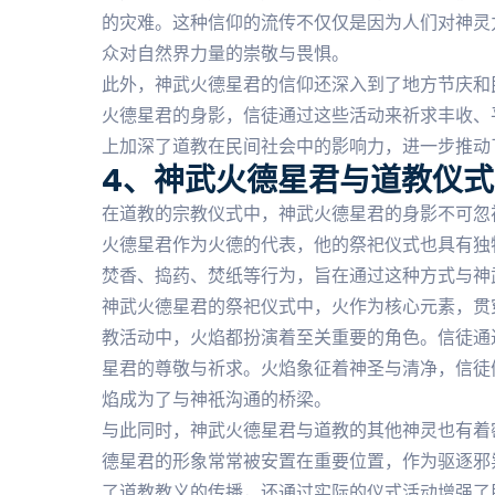
的灾难。这种信仰的流传不仅仅是因为人们对神灵
众对自然界力量的崇敬与畏惧。
此外，神武火德星君的信仰还深入到了地方节庆和
火德星君的身影，信徒通过这些活动来祈求丰收、
上加深了道教在民间社会中的影响力，进一步推动
4、神武火德星君与道教仪
在道教的宗教仪式中，神武火德星君的身影不可忽
火德星君作为火德的代表，他的祭祀仪式也具有独
焚香、捣药、焚纸等行为，旨在通过这种方式与神
神武火德星君的祭祀仪式中，火作为核心元素，贯
教活动中，火焰都扮演着至关重要的角色。信徒通
星君的尊敬与祈求。火焰象征着神圣与清净，信徒
焰成为了与神祇沟通的桥梁。
与此同时，神武火德星君与道教的其他神灵也有着密
德星君的形象常常被安置在重要位置，作为驱逐邪
了道教教义的传播，还通过实际的仪式活动增强了