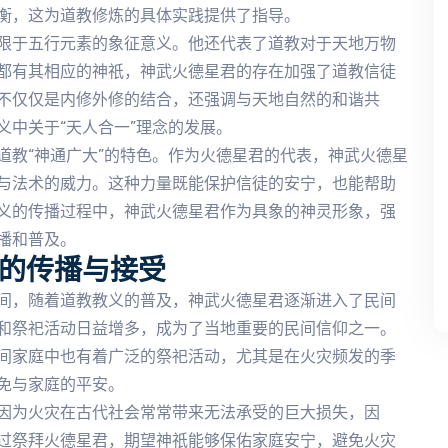
衡，这为道教修炼的具体实践提供了指导。
限于五行元素的象征意义。他还代表了道教对于天地万物
都有其相应的神祇，神武火德星君的存在加强了道教信徒
不仅仅是内修外修的结合，还强调与天地自然的和谐共
中关于“天人合一”理念的发展。
道教“神通广大”的特色。作为火德星君的代表，神武火德星
与法术的威力。这种力量既能保护信徒的安宁，也能帮助
义的传播过程中，神武火德星君作为具象的神灵形象，强
播和普及。
会的传播与接受
间，随着道教教义的普及，神武火德星君逐渐进入了民间
和祭祀活动日益增多，成为了当地重要的民间信仰之一。
间家庭中也有着广泛的祭祀活动，尤其是在火灾频发的季
免与家庭的平安。
因为火灾在古代社会常常带来无法承受的巨大损失，因
过祭拜火德星君，期望神祇能够保佑家庭安宁，避免火灾