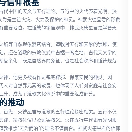
与信仰根基
古代中国的天文与五行理论。五行中的火代表着光明、热
被认为是主管火灾、火力及保护的神灵。神武火德星君的形象
有重要地位。在道教的宇宙观中，神武火德星君是掌管天
火焰等自然现象紧密结合。道教对五行和天象的崇拜，使
础，还在道教的宗教仪式中占据一席之地。古代天文学的
渐复杂化，既是自然界的象征，也是社会秩序和道德规范
火神，他更多被看作是镇宅辟邪、保家安民的神灵。因
代人对自然界元素的敬畏，也体现了人们对家庭与社会安
上升，成为了道教文化体系中的重要组成部分。
的推动
。首先，火德星君与道教的五行理论紧密相关。五行不仅
实践、宗教礼仪以及道德教义。火在五行中代表着光明和
道教推崇“无为而治”的理念不谋而合。神武火德星君的信仰