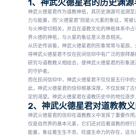
1、神武火德星君的历史渊源
神武火德星君作为道教神祇，其历史渊源可追溯至
力与能量，而“火德星君”则是火元素的象征，常
与火神密切相关，并且在道教文化的神祇体系中占
界火德的神祇，与火星的象征意义息息相关。
从历史传说看，神武火德星君的形象常常与星辰、
得神武火德星君不仅在民间信仰中有广泛的崇拜基
研究与道教教义相结合，使神武火德星君的形象逐
的守护者。
而在民间信仰中，神武火德星君不仅仅是五行中的
此，神武火德星君的信仰根基深厚，不仅反映了古
定的渴望。神武火德星君在道教历史中的地位逐步
2、神武火德星君对道教教义
神武火德星君的信仰在道教教义中发挥了重要作用
仅是自然界的基本元素，它们还对应着道教的修行
能量，象征着生生不息、旺盛生命力的存在，这与