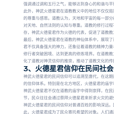
强调通过调和五行之气，能够达到身心的和谐与平
此外，神武火德星君在道教教义中的地位不仅仅局
的尊重与感恩。道教认为，天地和宇宙的每一部分
对天地、自然法则的认知与尊重。道教的修行过程
存，神武火德星君作为火德的代表，促进了道教教义
最后，神武火德星君在道教的神仙体系中，展现了
君不仅具备强大的神力，还象征着道教的精神力量
修行者突破困境、达到更高的修炼境界。在道教教
化了道教对神灵信仰的推崇，推动了道教文化的传
3、火德星君信仰在民间社
神武火德星君的民间信仰可以追溯至唐代，在这期
的信仰体系。特别是在北方地区，火德星君的庙宇
神武火德星君不仅在道教的庙宇中得到崇拜，在民
节，民众往往会通过祭拜火德星君来祈求火灾的避
神武火德星君的民间信仰对普通百姓的影响深远。
此，火德星君成为了民众寄托希望的对象。人们通