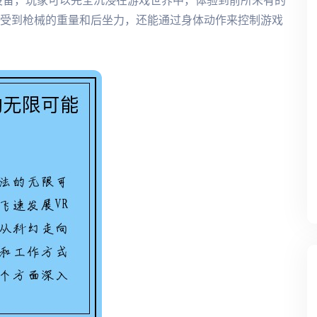
R设备，玩家可以完全沉浸在游戏世界中，体验到前所未有的
感受到枪械的重量和后坐力，还能通过身体动作来控制游戏