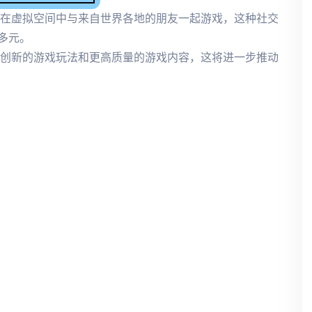
以在虚拟空间中与来自世界各地的朋友一起游戏，这种社交
多元。
多创新的游戏玩法和更高质量的游戏内容，这将进一步推动