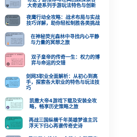
大奇迹系列手游玩法特色与创新
夜鹰行动全攻略：战术布局与实战
技巧详解，助你轻松制胜各类挑战
在神秘荧光森林中寻找内心平静
与力量的冥想之旅
双子皇帝的传奇一生：权力的博
弈与命运的交错
剑网3职业全面解析：从初心到高
手，探索各大职业的特色与玩法技
巧
凯撒大帝4游戏下载及安装全攻
略，畅享历史策略之旅
再战三国纵横千年英雄梦谁主沉
浮天下归心再谱传奇史诗