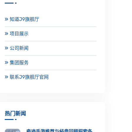
知道J9旗舰厅
项目展示
公司新闻
集团服务
联系J9旗舰厅官网
热门新闻
奇迹手游推荐与经典回顾探索各