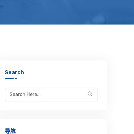
Search
导航