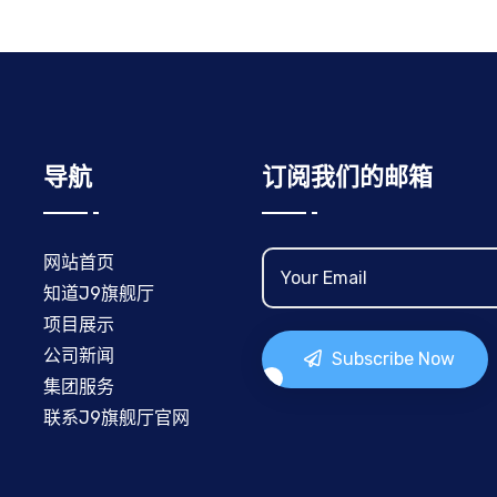
导航
订阅我们的邮箱
网站首页
知道J9旗舰厅
项目展示
公司新闻
Subscribe Now
集团服务
联系J9旗舰厅官网